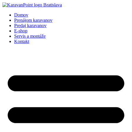
Preskočiť
na
Domov
obsah
Prenájom karavanov
Predaj karavanov
E-shop
Servis a montáže
Kontakt