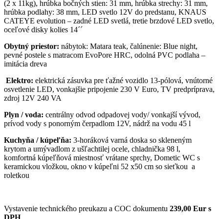
(2 x 11kg), hrúbka bočných stien: 31 mm, hrúbka strechy: 31 mm,
hrúbka podlahy: 38 mm, LED svetlo 12V do predstanu, KNAUS
CATEYE evolution – zadné LED svetlá, tretie brzdové LED svetlo,
oceľové disky kolies 14´´
Obytný priestor:
nábytok: Matara teak, čalúnenie: Blue night,
pevné postele s matracom EvoPore HRC, odolná PVC podlaha –
imitácia dreva
Elektro:
elektrická zásuvka pre ťažné vozidlo 13-pólová, vnútorné
osvetlenie LED, vonkajšie pripojenie 230 V Euro, TV predpríprava,
zdroj 12V 240 VA
Plyn / voda:
centrálny odvod odpadovej vody/ vonkajší vývod,
prívod vody s ponorným čerpadlom 12V, nádrž na vodu 45 l
Kuchyňa / kúpeľňa:
3-horáková varná doska so skleneným
krytom a umývadlom z ušľachtilej ocele, chladnička 98 l,
komfortná kúpeľňová miestnosť vrátane sprchy, Dometic WC s
keramickou vložkou, okno v kúpeľni 52 x50 cm so sieťkou a
roletkou
Vystavenie technického preukazu a COC dokumentu
239,00 Eur s
DPH