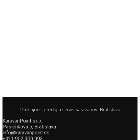
Prenájom, predaj a servis karavanov. Bratislava
KaravanPoint s.r.o.
Pasienková 5, Bratislava
info@karavanpoint.sk
+421 902 309 993