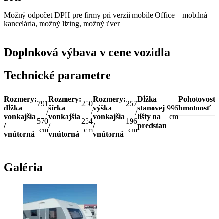
Možný odpočet DPH pre firmy pri verzii mobile Office – mobilná
kancelária, možný lízing, možný úver
Doplnková výbava v cene vozidla
Technické parametre
Rozmery:
Rozmery:
Rozmery:
Dĺžka
Pohotovost
791
250
257
dĺžka
šírka
výška
stanovej
996
hmotnosť
/
/
/
vonkajšia
vonkajšia
vonkajšia
lišty na
cm
570
234
196
/
/
/
predstan
cm
cm
cm
vnútorná
vnútorná
vnútorná
Galéria