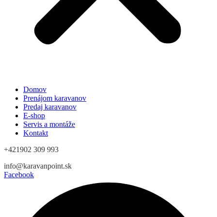
Domov
Prenájom karavanov
Predaj karavanov
E-shop
Servis a montáže
Kontakt
+421902 309 993
info@karavanpoint.sk
Facebook