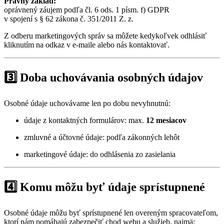
Právny základ:
oprávnený záujem podľa čl. 6 ods. 1 písm. f) GDPR
v spojení s § 62 zákona č. 351/2011 Z. z.
Z odberu marketingových správ sa môžete kedykoľvek odhlásiť
kliknutím na odkaz v e-maile alebo nás kontaktovať.
3️⃣ Doba uchovávania osobných údajov
Osobné údaje uchovávame len po dobu nevyhnutnú:
údaje z kontaktných formulárov: max.
12 mesiacov
zmluvné a účtovné údaje: podľa zákonných lehôt
marketingové údaje: do odhlásenia zo zasielania
4️⃣ Komu môžu byť údaje sprístupnené
Osobné údaje môžu byť sprístupnené len overeným spracovateľom,
ktorí nám pomáhajú zabezpečiť chod webu a služieb, najmä: