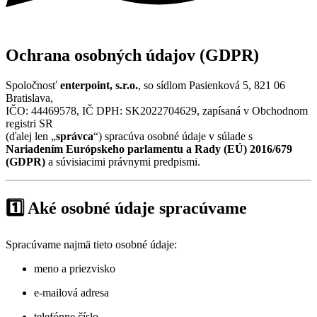
Ochrana osobných údajov (GDPR)
Spoločnosť
enterpoint, s.r.o.
, so sídlom Pasienková 5, 821 06
Bratislava,
IČO: 44469578, IČ DPH: SK2022704629, zapísaná v Obchodnom
registri SR
(ďalej len „
správca
“) spracúva osobné údaje v súlade s
Nariadením Európskeho parlamentu a Rady (EÚ) 2016/679
(GDPR)
a súvisiacimi právnymi predpismi.
1️⃣ Aké osobné údaje spracúvame
Spracúvame najmä tieto osobné údaje:
meno a priezvisko
e-mailová adresa
telefónne číslo