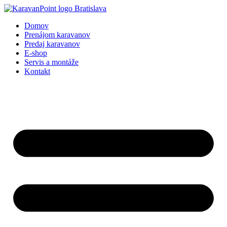
Preskočiť
na
Domov
obsah
Prenájom karavanov
Predaj karavanov
E-shop
Servis a montáže
Kontakt