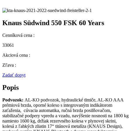
Knaus Südwind 550 FSK 60 Years
Cenníková cena :
33061
Akciová cena :
Zľava :
Zadať dopyt
Popis
Podvozok:
AL-KO podvozok, hydraulické tlmiče, AL-KO AAA
prémiová brzda, oporné koleso s integrovaným indikátorom
zaťaženia, cúvacia automatika, ručná brzda posilňovačom,
stabilizačné podpery vpredu a vzadu, navýšenie nosnosti na 1800 kg
namiesto 1600 kg, držiak rezervného kolesa v plynovej skrini,
kolesá z ľahkých zliatin 17“ titánová metalíza (KNAUS Design),