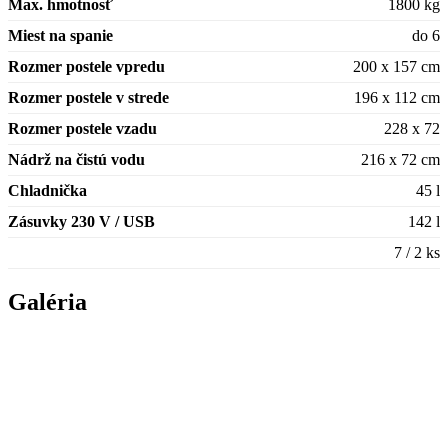
Max. hmotnosť
1800 kg
Miest na spanie
do 6
Rozmer postele vpredu
200 x 157 cm
Rozmer postele v strede
196 x 112 cm
Rozmer postele vzadu
228 x 72
Nádrž na čistú vodu
216 x 72 cm
Chladnička
45 l
Zásuvky 230 V / USB
142 l
7 / 2 ks
Galéria