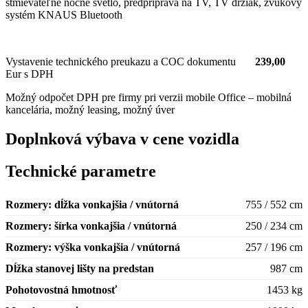
stmievateľné nočné svetlo, predpríprava na TV, TV držiak, zvukový
systém KNAUS Bluetooth
Vystavenie technického preukazu a COC dokumentu
239,00
Eur s DPH
Možný odpočet DPH pre firmy pri verzii mobile Office – mobilná
kancelária, možný leasing, možný úver
Doplnková výbava v cene vozidla
Technické parametre
Rozmery: dĺžka vonkajšia / vnútorná
755 / 552 cm
Rozmery: šírka vonkajšia / vnútorná
250 / 234 cm
Rozmery: výška vonkajšia / vnútorná
257 / 196 cm
Dĺžka stanovej lišty na predstan
987 cm
Pohotovostná hmotnosť
1453 kg