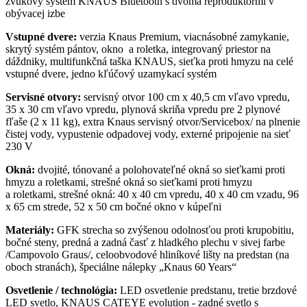
zvukový systém KNAUS Bluetooth s dvoma reproduktormi v
obývacej izbe
Vstupné dvere:
verzia Knaus Premium, viacnásobné zamykanie,
skrytý systém pántov, okno a roletka, integrovaný priestor na
dáždniky, multifunkčná taška KNAUS, sieťka proti hmyzu na celé
vstupné dvere, jedno kľúčový uzamykací systém
Servisné otvory:
servisný otvor 100 cm x 40,5 cm vľavo vpredu,
35 x 30 cm vľavo vpredu, plynová skriňa vpredu pre 2 plynové
fľaše (2 x 11 kg), extra Knaus servisný otvor/Servicebox/ na plnenie
čistej vody, vypustenie odpadovej vody, externé pripojenie na sieť
230 V
Okná:
dvojité, tónované a polohovateľné okná so sieťkami proti
hmyzu a roletkami, strešné okná so sieťkami proti hmyzu
a roletkami, strešné okná: 40 x 40 cm vpredu, 40 x 40 cm vzadu, 96
x 65 cm strede, 52 x 50 cm bočné okno v kúpeľni
Materiály:
GFK strecha so zvýšenou odolnosťou proti krupobitiu,
bočné steny, predná a zadná časť z hladkého plechu v sivej farbe
/Campovolo Graus/, celoobvodové hliníkové lišty na predstan (na
oboch stranách), špeciálne nálepky „Knaus 60 Years“
Osvetlenie / technológia:
LED osvetlenie predstanu, tretie brzdové
LED svetlo, KNAUS CATEYE evolution - zadné svetlo s