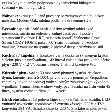
exkluzívnym nočným podpisom a dynamickými blikajúcimi
svetlami v technológii LED
Nábytok:
skrinky a úložné priestory so zadným vetraním, dekor
nábytku: Modern Oak, odolná podlaha v drevenom štýle
Bývanie / spanie / čalúnenie a látky:
textilný oddeľovač
miestností, miesto na sedenie v zadnej časti, pevné postele
s matracom EvoPore HRC, skladacia posteľ, čalúnenia: Casual
Silver, COZY HOME paket „60 Years“ obsahuje: 2 ozdobné
vankúše, 2 vankúše na spanie, 2 plyšové deky, prikrývka na stôl
Kuchyňa / kúpelňa:
3-horáková varná doska so skleneným krytom
s elektr. piezo a umývadlom, 142 litrová chladnička (trojkombinácia:
plyn / 230 V / 12 V), Knaus batérie, Thetford kazetové WC
Kúrenie / plyn / voda:
30 mbar-ový plynový systém, detektor
dymu, kúrenie Truma S 5004, prívod vody s ponorným čerpadlom,
centrálny odvod odpadovej vody s jedným zabudovaným vývodom
v podlahe, Truma Therme ohrev vody, pevná nádrž na čistú vodu 45
litrov, systém vodného filtra „bluuwater“
Elektroinštalácia:
13-pólová Jäger spojka k ťažnému vozidlu, LED
vnútorné osvetlenie, kombinovaná externá zásuvka /230V a TV/,
konvertor 384 VA, Schuko zásuvky 230 V, Steckdosen plus paket,