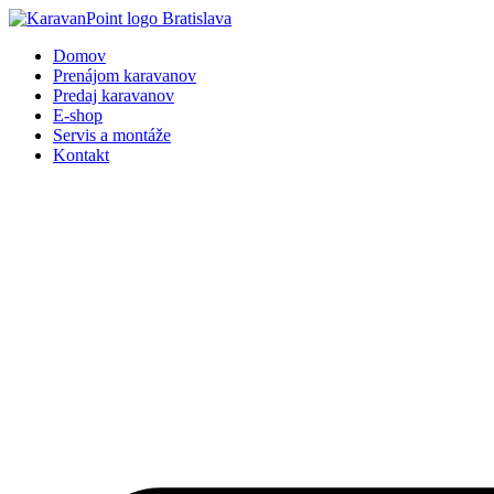
Preskočiť
na
Domov
obsah
Prenájom karavanov
Predaj karavanov
E-shop
Servis a montáže
Kontakt