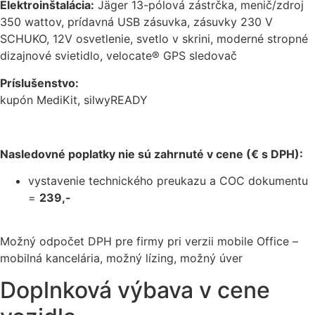
Elektroinštalácia:
Jäger 13-pólová zástrčka, menič/zdroj
350 wattov, prídavná USB zásuvka, zásuvky 230 V
SCHUKO, 12V osvetlenie, svetlo v skrini, moderné stropné
dizajnové svietidlo, velocate® GPS sledovač
Príslušenstvo:
kupón MediKit, silwyREADY
Nasledovné poplatky nie sú zahrnuté v cene (€ s DPH):
vystavenie technického preukazu a COC dokumentu
=
239,-
Možný odpočet DPH pre firmy pri verzii mobile Office –
mobilná kancelária, možný lízing, možný úver
Doplnková výbava v cene