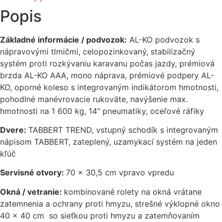
Popis
Základné informácie / podvozok:
AL-KO podvozok s
nápravovými tlmičmi, celopozinkovaný, stabilizačný
systém proti rozkývaniu karavanu počas jazdy, prémiová
brzda AL-KO AAA, mono náprava, prémiové podpery AL-
KO, oporné koleso s integrovaným indikátorom hmotnosti,
pohodlné manévrovacie rukoväte, navýšenie max.
hmotnosti na 1 600 kg, 14″ pneumatiky, oceľové ráfiky
Dvere:
TABBERT TREND, vstupný schodík s integrovaným
nápisom TABBERT, zateplený, uzamykací systém na jeden
kľúč
Servisné otvory:
70 x 30,5 cm vpravo vpredu
Okná / vetranie:
kombinované rolety na okná vrátane
zatemnenia a ochrany proti hmyzu, strešné výklopné okno
40 x 40 cm so sieťkou proti hmyzu a zatemňovaním