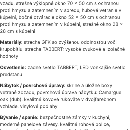
vzadu, strešné výklopné okno 70 x 50 cm s ochranou
proti hmyzu a zatemnením v spredu, hubové vetranie v
kúpeľni, bočné otváracie okno 52 x 50 cm s ochranou
proti hmyzu a zatemnením v kúpeľni, strešné okno 28 x
28 cm s kúpeľni
Materiály:
strecha GFK so zvýšenou odolnosťou voči
krupobitiu, strecha TABBERT: vysoké zvukové a izolačné
hodnoty
Osvetlenie:
zadné svetlo TABBERT, LED vonkajšie svetlo
predstanu
Nábytok / povrchové úpravy:
skrine a úložné boxy
vetrané zozadu, povrchová úprava nábytku: Camargue
oak (dub), kvalitné kovové rukoväte v dvojfarebnom
vzhľade, vinylové podlahy
Bývanie / spanie:
bezpečnostné zámky v kuchyni,
moderné panelové závesy, kvalitné rohové police,