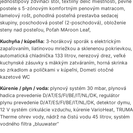
jednostĺpový zdvíhací stôl, textilný delič miestnosti, pevné
postele s 5-zónovým komfortným penovým matracom,
lamelový rošt, pohodlná posteľná prestavba sedacej
skupiny, poschodová posteľ (2-poschodová), obloženie
steny nad posteľou, Poťah MAroon Leaf,
Kuchyňa / kúpeľňa:
3-horákový sporák s elektrickým
zapaľovaním, liatinovou mriežkou a sklenenou pokrievkou,
automatická chladnička 133 litrov, nerezový drez, veľké
kuchynské zásuvky s mäkkým zatváraním, horná skrinka
so zrkadlom a poličkami v kúpeľni, Dometi otočné
kazetové WC
Kúrenie / plyn / voda:
plynový systém 30 mbar, plynová
hadica prevedenie D/AT/ES/FI/BE/IT/NL/DK, regulátor
plynu prevedenie D/AT/ES/FI/BE/IT/NL/DK, detektor dymu,
12 V systém cirkulácie vzduchu, kúrenie VarioHeat, TRUMA
Therme ohrev vody, nádrž na čistú vodu 45 litrov, systém
vodného filtra „bluuwater“