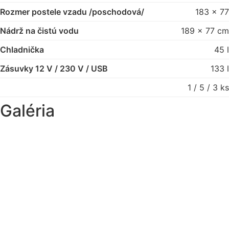
Rozmer postele vzadu /poschodová/
183 x 77
Nádrž na čistú vodu
189 x 77 cm
Chladnička
45 l
Zásuvky 12 V / 230 V / USB
133 l
1 / 5 / 3 ks
Galéria