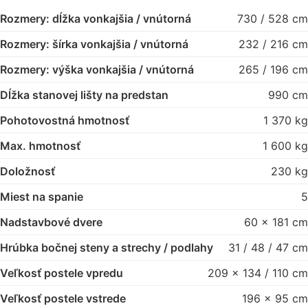
Rozmery: dĺžka vonkajšia / vnútorná
730 / 528 cm
Rozmery: šírka vonkajšia / vnútorná
232 / 216 cm
Rozmery: výška vonkajšia / vnútorná
265 / 196 cm
Dĺžka stanovej lišty na predstan
990 cm
Pohotovostná hmotnosť
1 370 kg
Max. hmotnosť
1 600 kg
Doložnosť
230 kg
Miest na spanie
5
Nadstavbové dvere
60 x 181 cm
Hrúbka bočnej steny a strechy / podlahy
31 / 48 / 47 cm
Veľkosť postele vpredu
209 x 134 / 110 cm
Veľkosť postele vstrede
196 x 95 cm