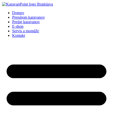
Preskočiť
na
Domov
obsah
Prenájom karavanov
Predaj karavanov
E-shop
Servis a montáže
Kontakt