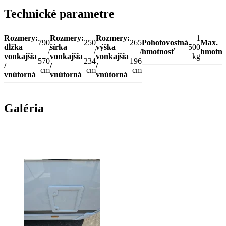
Technické parametre
Rozmery:
Rozmery:
Rozmery:
1
790
250
265
Pohotovostná
Max.
dĺžka
šírka
výška
500
/
/
/
hmotnosť
hmotno
vonkajšia
vonkajšia
vonkajšia
kg
570
234
196
/
/
/
cm
cm
cm
vnútorná
vnútorná
vnútorná
Galéria