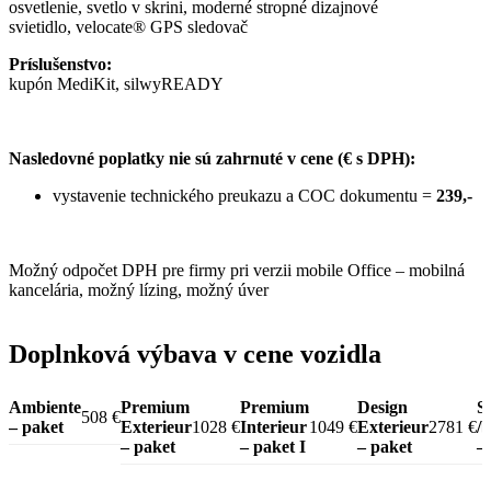
osvetlenie, svetlo v skrini, moderné stropné dizajnové
svietidlo, velocate® GPS sledovač
Príslušenstvo:
kupón MediKit, silwyREADY
Nasledovné poplatky nie sú zahrnuté v cene (€ s DPH):
vystavenie technického preukazu a COC dokumentu =
239,-
Možný odpočet DPH pre firmy pri verzii mobile Office – mobilná
kancelária, možný lízing, možný úver
Doplnková výbava v cene vozidla
Ambiente
Premium
Premium
Design
S
508 €
– paket
Exterieur
1028 €
Interieur
1049 €
Exterieur
2781 €
/
– paket
– paket I
– paket
–