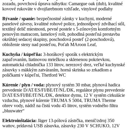
zozadu, povrchová úprava nábytku: Camargue oak (dub), kvalitné
kovové rukoväte v dvojfarebnom vzhľade, vinylové podlahy
Bývanie / spanie:
bezpečnostné zámky v kuchyni, moderné
panelové závesy, kvalitné rohové police, jednostĺpový zdvíhací stôl,
textilný delič miestnosti, pevné postele s 5-zónovým komfortným
penovým matracom, lamelový rošt, pohodlná posteľná prestavba
okrúhlej sedacej skupiny, poschodová posteľ (2-poschodová),
obloženie steny nad posteľou, Poťah MAroon Leaf,
Kuchyňa / kúpeľňa:
3-horákový sporák s elektrickým
zapaľovaním, liatinovou mriežkou a sklenenou pokrievkou,
automatická chladnička 133 litrov, nerezový drez, veľké kuchynské
zásuvky s mäkkým zatváraním, horná skrinka so zrkadlom a
poličkami v kúpeľni, Thetford WC
Kúrenie / plyn / voda:
plynový systém 30 mbar, plynová hadica
prevedenie D/AT/ES/FI/BE/IT/NL/DK, regulátor plynu prevedenie
D/AT/ES/FI/BE/IT/NL/DK, detektor dymu, 12 V systém cirkulácie
vzduchu, plynové kúrenie TRUMA S 5004, TRUMA Therme
ohrev vody, nádrž na čistú vodu 45 litrov, systém vodného filtra
„bluuwater“
Elektroinštalácia:
Jäger 13-pólová zástrčka, menič/zdroj 350
wattov, prídavná USB zásuvka, zásuvky 230 V SCHUKO, 12V