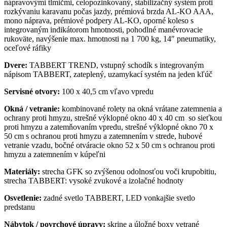
nápravovými tlmičmi, celopozinkovaný, stabilizačný systém proti
rozkývaniu karavanu počas jazdy, prémiová brzda AL-KO AAA,
mono náprava, prémiové podpery AL-KO, oporné koleso s
integrovaným indikátorom hmotnosti, pohodlné manévrovacie
rukoväte, navýšenie max. hmotnosti na 1 700 kg, 14″ pneumatiky,
oceľové ráfiky
Dvere:
TABBERT TREND, vstupný schodík s integrovaným
nápisom TABBERT, zateplený, uzamykací systém na jeden kľúč
Servisné otvory:
100 x 40,5 cm vľavo vpredu
Okná / vetranie:
kombinované rolety na okná vrátane zatemnenia a
ochrany proti hmyzu, strešné výklopné okno 40 x 40 cm so sieťkou
proti hmyzu a zatemňovaním vpredu, strešné výklopné okno 70 x
50 cm s ochranou proti hmyzu a zatemnením v strede, hubové
vetranie vzadu, bočné otváracie okno 52 x 50 cm s ochranou proti
hmyzu a zatemnením v kúpeľni
Materiály:
strecha GFK so zvýšenou odolnosťou voči krupobitiu,
strecha TABBERT: vysoké zvukové a izolačné hodnoty
Osvetlenie:
zadné svetlo TABBERT, LED vonkajšie svetlo
predstanu
Nábytok / povrchové úpravy:
skrine a úložné boxy vetrané