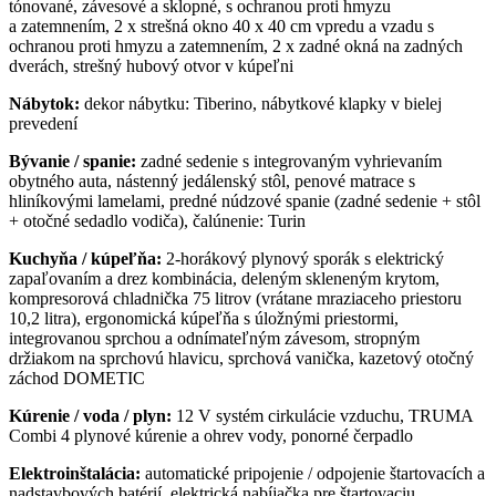
tónované, závesové a sklopné, s ochranou proti hmyzu
a zatemnením, 2 x strešná okno 40 x 40 cm vpredu a vzadu s
ochranou proti hmyzu a zatemnením, 2 x zadné okná na zadných
dverách, strešný hubový otvor v kúpeľni
Nábytok:
dekor nábytku: Tiberino, nábytkové klapky v bielej
prevedení
Bývanie / spanie:
zadné sedenie s integrovaným vyhrievaním
obytného auta, nástenný jedálenský stôl, penové matrace s
hliníkovými lamelami, predné núdzové spanie (zadné sedenie + stôl
+ otočné sedadlo vodiča), čalúnenie: Turin
Kuchyňa / kúpeľňa:
2-horákový plynový sporák s elektrický
zapaľovaním a drez kombinácia, deleným skleneným krytom,
kompresorová chladnička 75 litrov (vrátane mraziaceho priestoru
10,2 litra), ergonomická kúpeľňa s úložnými priestormi,
integrovanou sprchou a odnímateľným závesom, stropným
držiakom na sprchovú hlavicu, sprchová vanička, kazetový otočný
záchod DOMETIC
Kúrenie / voda / plyn:
12 V systém cirkulácie vzduchu, TRUMA
Combi 4 plynové kúrenie a ohrev vody, ponorné čerpadlo
Elektroinštalácia:
automatické pripojenie / odpojenie štartovacích a
nadstavbových batérií, elektrická nabíjačka pre štartovaciu