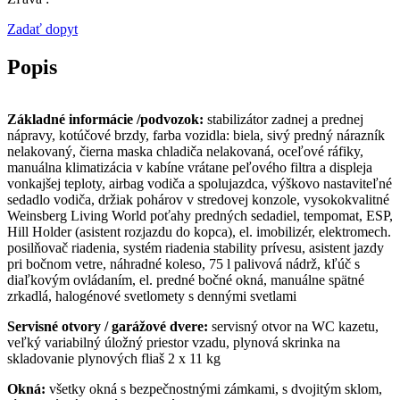
Zadať dopyt
Popis
Základné informácie /podvozok:
stabilizátor zadnej a prednej
nápravy, kotúčové brzdy, farba vozidla: biela, sivý predný nárazník
nelakovaný, čierna maska chladiča nelakovaná, oceľové ráfiky,
manuálna klimatizácia v kabíne vrátane peľového filtra a displeja
vonkajšej teploty, airbag vodiča a spolujazdca, výškovo nastaviteľné
sedadlo vodiča, držiak pohárov v stredovej konzole, vysokokvalitné
Weinsberg Living World poťahy predných sedadiel, tempomat, ESP,
Hill Holder (asistent rozjazdu do kopca), el. imobilizér, elektromech.
posilňovač riadenia, systém riadenia stability prívesu, asistent jazdy
pri bočnom vetre, náhradné koleso, 75 l palivová nádrž, kľúč s
diaľkovým ovládaním, el. predné bočné okná, manuálne spätné
zrkadlá, halogénové svetlomety s dennými svetlami
Servisné otvory / garážové dvere:
servisný otvor na WC kazetu,
veľký variabilný úložný priestor vzadu, plynová skrinka na
skladovanie plynových fliaš 2 x 11 kg
Okná:
všetky okná s bezpečnostnými zámkami, s dvojitým sklom,