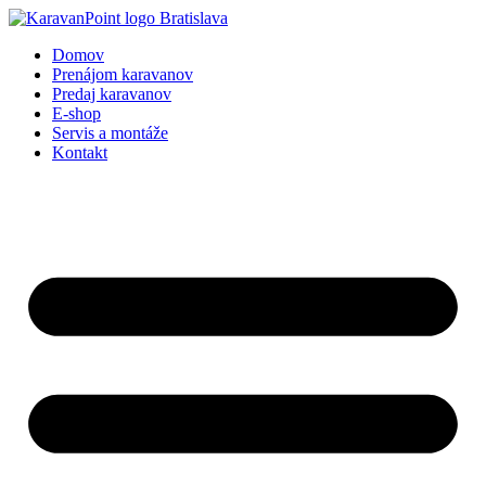
Preskočiť
na
Domov
obsah
Prenájom karavanov
Predaj karavanov
E-shop
Servis a montáže
Kontakt