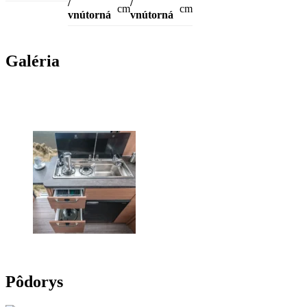
/
/
cm
cm
vnútorná
vnútorná
Galéria
Pôdorys