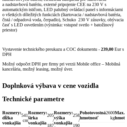
a nadstavbovú batériu, externé pripojenie CEE na 230 V s
automatickým ističom, LED palubný ovládací panel s informáciami
o všetkých dôležitých funkciách (štartovacia / nadstavbová batéria,
čistá / odpadová voda, čerpadlo), Schuko 230 V zásuvky, obývacia
časť s LED osvetlením (výnimka: vstupné svetlo + batožinový
priestor)
Vystavenie technického preukazu a COC dokumentu -
239,00
Eur s
DPH
Možný odpočet DPH pre firmy pri verzii Mobile office – Mobilná
kancelária, možný leasing, možný úver.
Doplnková výbava v cene vozidla
Technické parametre
Rozmery:
Rozmery:
Rozmery:
Pohotovostná
2600
Max.
541
205
258
dĺžka
šírka
výška
hmotnosť
kg
hmotn
cm
/
/
vonkajšia
vonkajšia
vonkajšia
187
190