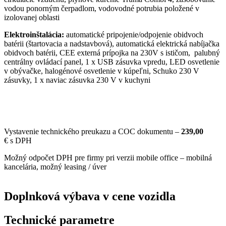
vodou ponorným čerpadlom, vodovodné potrubia položené v
izolovanej oblasti
Elektroinštalácia:
automatické pripojenie/odpojenie obidvoch
batérii (štartovacia a nadstavbová), automatická elektrická nabíjačka
obidvoch batérii, CEE externá prípojka na 230V s ističom, palubný
centrálny ovládací panel, 1 x USB zásuvka vpredu, LED osvetlenie
v obývačke, halogénové osvetlenie v kúpeľni, Schuko 230 V
zásuvky, 1 x naviac zásuvka 230 V v kuchyni
Vystavenie technického preukazu a COC dokumentu –
239,00
€ s DPH
Možný odpočet DPH pre firmy pri verzii mobile office – mobilná
kancelária, možný leasing / úver
Doplnková výbava v cene vozidla
Technické parametre