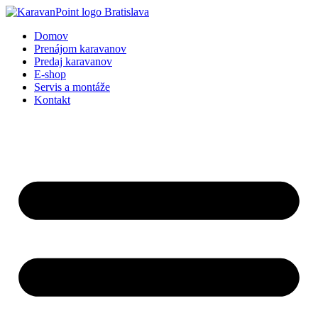
Preskočiť
na
Domov
obsah
Prenájom karavanov
Predaj karavanov
E-shop
Servis a montáže
Kontakt