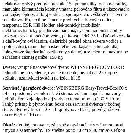
nelakovaný sivý predný nárazník, 15″ pneumatiky, oceľové ráfiky,
manuálna klimatizácia kabíny vrátane peľového filtra a ukazovateľa
vonkajšej teploty, airbag vodiča a spolujazdca, výškové nastavenie
sedadla vodiča, textilné tienenie predných a bočných okien,
tempomat, ESP, Hill Holder, elektronický imobilizér,
elektromechanický posilňovač riadenia, systém riadenia stability
prívesu, asistent bočného vetra, palivová nádrž 75 l, kľúč od vozidla
s diaľkovým ovládaním, elektrické predné okná (dvere vodiča a
spolujazdca), manuálne nastaviteľné vonkajšie spätné zrkadlá,
halogénové štandardné svetlomety s denným svietením, maximálne
zaťaženie zadnej garáže: 150 kg
Dvere:
vstupné nadstavbové dvere: WEINSBERG COMFORT:
jednodielne prevedenie, dvojité tesnenie, bez okna, 2 sklopné
vešiaky, uzamykací systém na jeden kľúč
Servisné / garážové dvere:
WEINSBERG Easy-Travel-Box 60 x
24 cm prístupný zvonku / ľavá strana: vrátane napúšťania vody,
kohútik čerstvej/odpadovej vody, externá prípojka 230 V Euro,
ľahký prístup k plynovému boxu cez servisné dvierka v bočnej
stene, plynový box na 2 x 11 kg plynové fľaše, pravé garážové
dvere 62,5 x 110 cm
Okná:
dvojité, tónované, závesné a otvárateľné s ochranou proti
hmyzu a zatemnením, 3 x strešné okno 40 cm x 40 cm so sieťkou