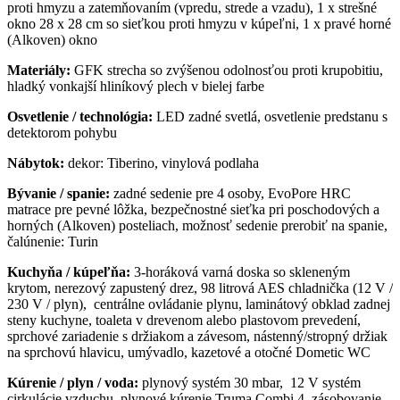
proti hmyzu a zatemňovaním (vpredu, strede a vzadu), 1 x strešné
okno 28 x 28 cm so sieťkou proti hmyzu v kúpeľni, 1 x pravé horné
(Alkoven) okno
Materiály:
GFK strecha so zvýšenou odolnosťou proti krupobitiu,
hladký vonkajší hliníkový plech v bielej farbe
Osvetlenie / technológia:
LED zadné svetlá, osvetlenie predstanu s
detektorom pohybu
Nábytok:
dekor: Tiberino, vinylová podlaha
Bývanie / spanie:
zadné sedenie pre 4 osoby, EvoPore HRC
matrace pre pevné lôžka, bezpečnostné sieťka pri poschodových a
horných (Alkoven) posteliach, možnosť sedenie prerobiť na spanie,
čalúnenie: Turin
Kuchyňa / kúpeľňa:
3-horáková varná doska so skleneným
krytom, nerezový zapustený drez, 98 litrová AES chladnička (12 V /
230 V / plyn), centrálne ovládanie plynu, laminátový obklad zadnej
steny kuchyne, toaleta v drevenom alebo plastovom prevedení,
sprchové zariadenie s držiakom a závesom, nástenný/stropný držiak
na sprchovú hlavicu, umývadlo, kazetové a otočné Dometic WC
Kúrenie / plyn / voda:
plynový systém 30 mbar, 12 V systém
cirkulácie vzduchu, plynové kúrenie Truma Combi 4, zásobovanie