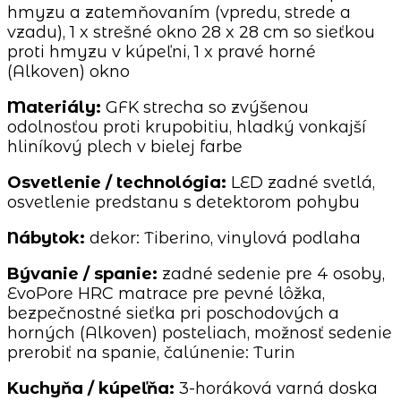
hmyzu a zatemňovaním (vpredu, strede a
vzadu), 1 x strešné okno 28 x 28 cm so sieťkou
proti hmyzu v kúpeľni, 1 x pravé horné
(Alkoven) okno
Materiály:
GFK strecha so zvýšenou
odolnosťou proti krupobitiu, hladký vonkajší
hliníkový plech v bielej farbe
Osvetlenie / technológia:
LED zadné svetlá,
osvetlenie predstanu s detektorom pohybu
Nábytok:
dekor: Tiberino, vinylová podlaha
Bývanie / spanie:
zadné sedenie pre 4 osoby,
EvoPore HRC matrace pre pevné lôžka,
bezpečnostné sieťka pri poschodových a
horných (Alkoven) posteliach, možnosť sedenie
prerobiť na spanie, čalúnenie: Turin
Kuchyňa / kúpeľňa:
3-horáková varná doska