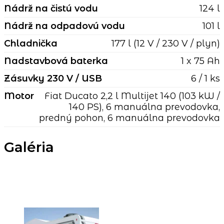
Nádrž na čistú vodu
124 l
Nádrž na odpadovú vodu
101 l
Chladnička
177 l (12 V / 230 V / plyn)
Nadstavbová baterka
1 x 75 Ah
Zásuvky 230 V / USB
6 / 1 ks
Motor
Fiat Ducato 2,2 l Multijet 140 (103 kW /
140 PS), 6 manuálna prevodovka,
predný pohon, 6 manuálna prevodovka
Galéria