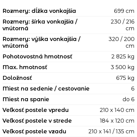
Rozmery: dĺžka vonkajšia
699 cm
Rozmery: šírka vonkajšia /
230 / 216
vnútorná
cm
Rozmery: výška vonkajšia /
320 / 200
vnútorná
cm
Pohotovostná hmotnosť
2 825 kg
Max. hmotnosť
3 500 kg
Doložnosť
675 kg
Miest na sedenie / cestovanie
6
Miest na spanie
do 6
Veľkosť postele vpredu
210 x 140 cm
Veľkosť postele v strede
184 x 120 cm
Veľkosť postele vzadu
210 x 141 / 135 cm