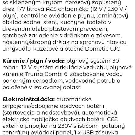
so skleneným krytom, nerezový zapustený
drez, 177 litrová AES chladnička (12 V / 230 V /
plyn), centrálne ovládanie plynu, laminátový
obklad zadnej steny kuchyne, toaleta v
drevenom alebo plastovom prevedení,
sprchové zariadenie s držiakom a závesom,
nástenný/stropný držiak na sprchovú hlavicu,
umývadlo, kazetové a otočné Dometic WC
Kúrenie / plyn / voda:
plynový systém 30
mbar, 12 V systém cirkulácie vzduchu, plynové
kúrenie Truma Combi 6, zásobovanie vodou
ponorným čerpadlom, vodovodné potrubia
položené v izolovanej oblasti
Elektroinštalácia:
automatické
pripojenie/odpojenie obidvoch batérii
(štartovacia a nadstavbová), automatická
elektrická nabíjačka obidvoch batérii, CEE
externá prípojka na 230V s ističom, palubný
centrálny ovládací panel, 1 x USB zásuvka