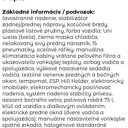
Základné informácie / podvozok:
ľavostranné riadenie, stabilizátor
zadnej/prednej nápravy, kotúčové brzdy,
plastové listové pružiny, farba vozidla: Uni
weiss (biela), čierna maska ​​chladiča,
nelakovaný sivý predný nárazník, 15
pneumatiky, oceľové ráfiky, manuálna
klimatizácia kabíny vrátane peľového filtra a
ukazovateľa vonkajšej teploty, airbag vodiča a
spolujazdca, výškové nastavenie sedadla
vodiča, textilné tienenie predných a bočných
okien, tempomat, ESP, Hill Holder, elektronický
imobilizér, elektromechanický posilňovač
riadenia, systém riadenia stability prívesu,
asistent bočného vetra, palivová nádrž 75 l,
kľúč od vozidla s diaľkovým ovládaním,
elektrické predné okná (dvere vodiča a
spolujazdca), manuálne nastaviteľné vonkajšie
spätné zrkadlá, halogénové štandardné