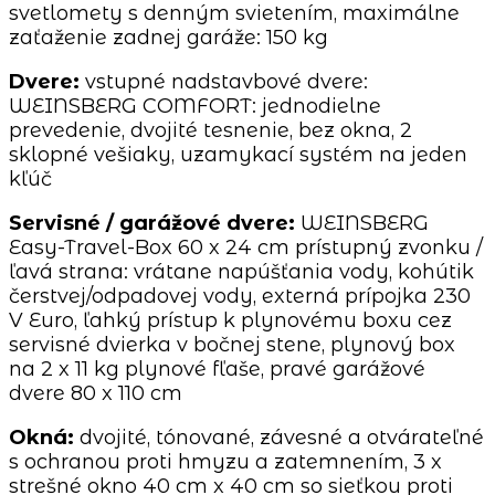
svetlomety s denným svietením, maximálne
zaťaženie zadnej garáže: 150 kg
Dvere:
vstupné nadstavbové dvere:
WEINSBERG COMFORT: jednodielne
prevedenie, dvojité tesnenie, bez okna, 2
sklopné vešiaky, uzamykací systém na jeden
kľúč
Servisné / garážové dvere:
WEINSBERG
Easy-Travel-Box 60 x 24 cm prístupný zvonku /
ľavá strana: vrátane napúšťania vody, kohútik
čerstvej/odpadovej vody, externá prípojka 230
V Euro, ľahký prístup k plynovému boxu cez
servisné dvierka v bočnej stene, plynový box
na 2 x 11 kg plynové fľaše, pravé garážové
dvere 80 x 110 cm
Okná:
dvojité, tónované, závesné a otvárateľné
s ochranou proti hmyzu a zatemnením, 3 x
strešné okno 40 cm x 40 cm so sieťkou proti